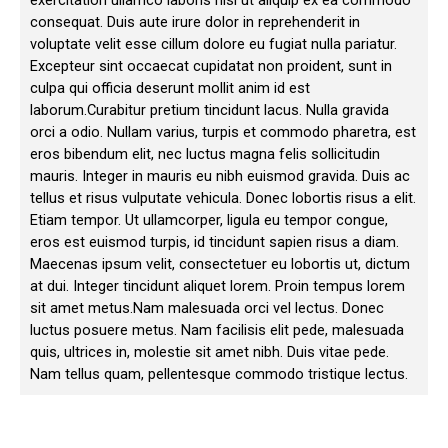
exercitation ullamco laboris nisi ut aliquip ex ea commodo
consequat. Duis aute irure dolor in reprehenderit in
voluptate velit esse cillum dolore eu fugiat nulla pariatur.
Excepteur sint occaecat cupidatat non proident, sunt in
culpa qui officia deserunt mollit anim id est
laborum.Curabitur pretium tincidunt lacus. Nulla gravida
orci a odio. Nullam varius, turpis et commodo pharetra, est
eros bibendum elit, nec luctus magna felis sollicitudin
mauris. Integer in mauris eu nibh euismod gravida. Duis ac
tellus et risus vulputate vehicula. Donec lobortis risus a elit.
Etiam tempor. Ut ullamcorper, ligula eu tempor congue,
eros est euismod turpis, id tincidunt sapien risus a diam.
Maecenas ipsum velit, consectetuer eu lobortis ut, dictum
at dui. Integer tincidunt aliquet lorem. Proin tempus lorem
sit amet metus.Nam malesuada orci vel lectus. Donec
luctus posuere metus. Nam facilisis elit pede, malesuada
quis, ultrices in, molestie sit amet nibh. Duis vitae pede.
Nam tellus quam, pellentesque commodo tristique lectus.