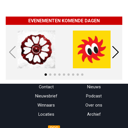
EVENEMENTEN KOMENDE DAGEN
Menu overslaan
Contact
Nieuws
Nieuwsbrief
Podcast
Winnaars
Over ons
Locaties
Archief