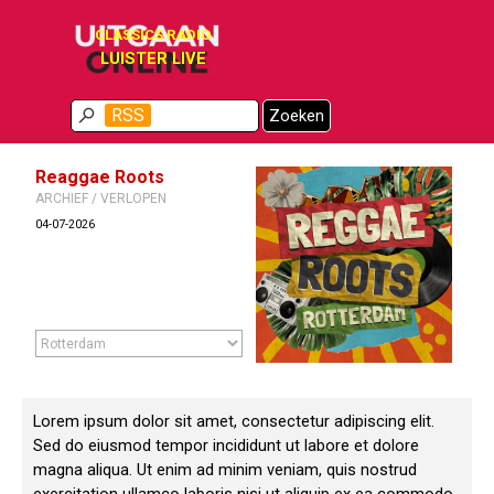
Ga naar de inhoud
CLASSICS RADIO
LUISTER LIVE
Menu overslaan
RSS
Zoeken
Reaggae Roots
ARCHIEF / VERLOPEN
04-07-2026
Lorem ipsum dolor sit amet, consectetur adipiscing elit.
Sed do eiusmod tempor incididunt ut labore et dolore
magna aliqua. Ut enim ad minim veniam, quis nostrud