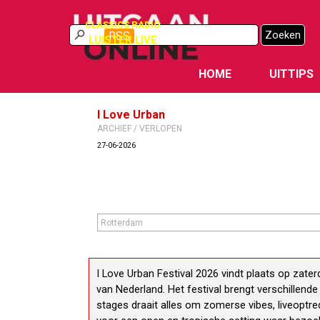
Ga naar de inhoud
CLASSICS RADIO
Zoeken
RSS
LUISTER LIVE
HOME
UITTIPS
I Love Urban
ARCHIEF / VERLOPEN
27-06-2026
I Love Urban Festival 2026 vindt plaats op zate
van Nederland. Het festival brengt verschillend
stages draait alles om zomerse vibes, liveoptre