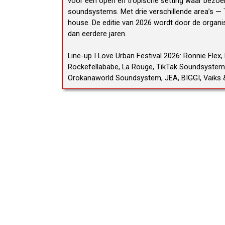
voor een open en tropische setting waar bezoek
soundsystems. Met drie verschillende area’s — 
house. De editie van 2026 wordt door de organis
dan eerdere jaren.
Line-up I Love Urban Festival 2026: Ronnie Flex, 
Rockefellababe, La Rouge, TikTak Soundsystem, D
Orokanaworld Soundsystem, JEA, BIGGI, Vaiks &