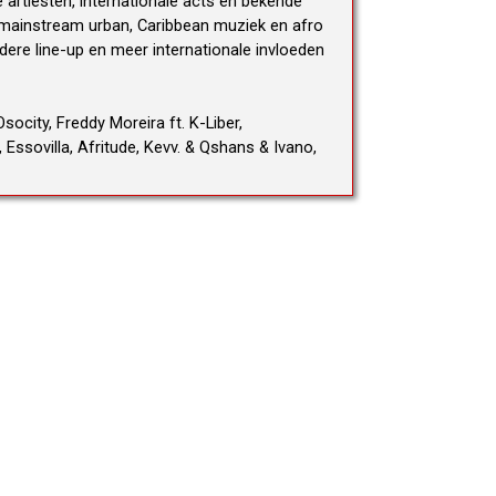
artiesten, internationale acts en bekende
n mainstream urban, Caribbean muziek en afro
dere line-up en meer internationale invloeden
socity, Freddy Moreira ft. K-Liber,
ssovilla, Afritude, Kevv. & Qshans & Ivano,