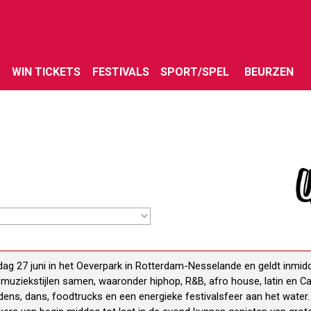
Menu overslaan
WIN TICKETS
FESTIVALS
SPORT/SPEL
BEURZEN
rdag 27 juni in het Oeverpark in Rotterdam-Nesselande en geldt inmidd
e muziekstijlen samen, waaronder hiphop, R&B, afro house, latin en 
dens, dans, foodtrucks en een energieke festivalsfeer aan het water