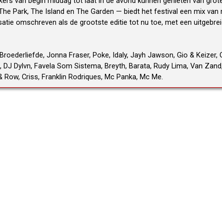
ers van begin middag tot laat in de avond kunnen genieten van grote 
The Park, The Island en The Garden — biedt het festival een mix va
atie omschreven als de grootste editie tot nu toe, met een uitgebrei
Broederliefde, Jonna Fraser, Poke, Idaly, Jayh Jawson, Gio & Keizer, O
J Dylvn, Favela Som Sistema, Breyth, Barata, Rudy Lima, Van Zand, E
 Row, Criss, Franklin Rodriques, Mc Panka, Mc Me.