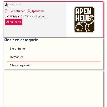
Apenheul
Dierentuinen
Apeldoorn
J.C. Wilslaan 21, 7313 HK Apeldoorn
Alles lezen
Blok overslaan Kies een categorie
Kies een categorie
Dierentuinen
Pretparken
Alle categorieën
Blok overslaan