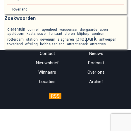
Toverland
Blok overslaan Zoekwoorden
Zoekwoorden
dierentuin
duinrell
apenheul
wassenaar
diergaarde
apen
apeldoorn
kaatsheuvel
lichtaart
dieren
blijdorp
centrum
pretpark
rotterdam
station
sevenum
slagharen
antwerpen
toverland
efteling
bobbejaanland
attractiepark
attracties
Menu overslaan
Contact
Nieuws
Nieuwsbrief
Podcast
Winnaars
Over ons
Locaties
Archief
RSS
Terug naar de inhoud