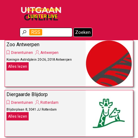
Ga naar de inhoud
CLASSICS RADIO
LUISTER LIVE
Menu overslaan
RSS
Zoeken
Zoo Antwerpen
Dierentuinen
Antwerpen
Koningin Astridplein 20-26, 2018 Antwerpen
Alles lezen
Diergaarde Blijdorp
Dierentuinen
Rotterdam
Blijdorplaan 8, 3041 JJ Rotterdam
Alles lezen