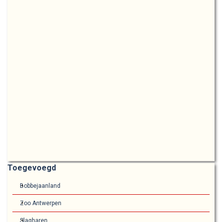
Blok overslaan Toegevoegd
Toegevoegd
Bobbejaanland
Zoo Antwerpen
Slagharen